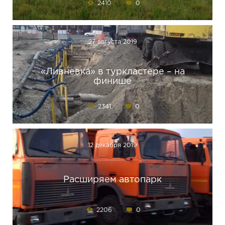
2410
0
27 августа 2019
«Ливневка» в туркластере – на
финише
2341
0
12 декабря 2019
Расширяем автопарк
2206
0