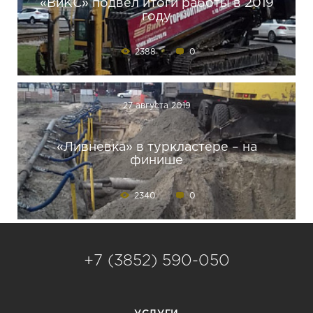
«ВиКС» подвел итоги работы в 2019
году
2388
0
27 августа 2019
«Ливневка» в туркластере – на
финише
2340
0
+7 (3852) 590-050